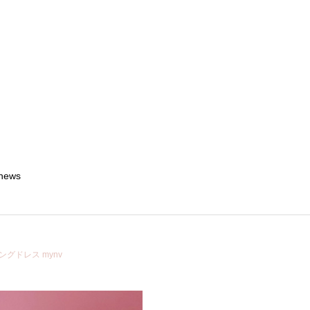
news
ングドレス mynv