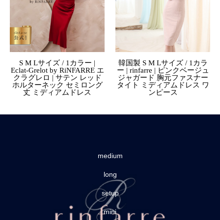
S M Lサイズ / 1カラー |
韓国製 S M Lサイズ / 1カラ
Eclat-Grelot by RiNFARRE エ
ー | rinfarre | ピンクベージュ
クラグレロ | サテン レッド
ジャガード 胸元ファスナー
ホルターネック セミロング
タイト ミディアムドレス ワ
丈 ミディアムドレス
ンピース
medium
long
setup
mini