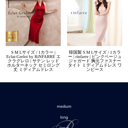
S M Lサイズ / 1カラー |
韓国製 S M Lサイズ / 1カラ
Eclat-Grelot by RiNFARRE エ
ー | rinfarre | ピンクベージュ
クラグレロ | サテン レッド
ジャガード 胸元ファスナー
ホルターネック セミロング
タイト ミディアムドレス ワ
丈 ミディアムドレス
ンピース
medium
long