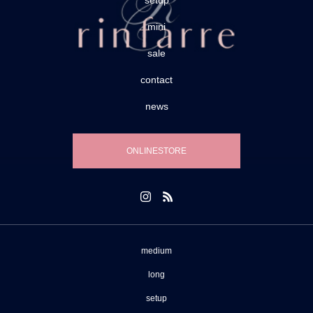
setup
mini
sale
contact
news
ONLINESTORE
medium
long
setup