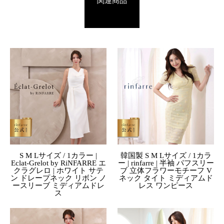
関連商品
S M Lサイズ / 1カラー |
韓国製 S M Lサイズ / 1カラ
Eclat-Grelot by RiNFARRE エ
ー | rinfarre | 半袖 パフスリー
クラグレロ | ホワイト サテ
ブ 立体フラワーモチーフ V
ン ドレープネック リボン ノ
ネック タイト ミディアムド
ースリーブ ミディアムドレ
レス ワンピース
ス