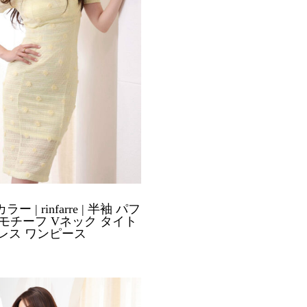
ー | rinfarre | 半袖 パフ
モチーフ Vネック タイト
レス ワンピース