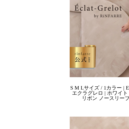
S M Lサイズ / 1カラー | Ecl
エクラグレロ | ホワイ
リボン ノースリー