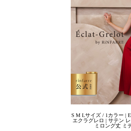
S M Lサイズ / 1カラー | Ecl
エクラグレロ | サテン 
ミロング丈 ミ