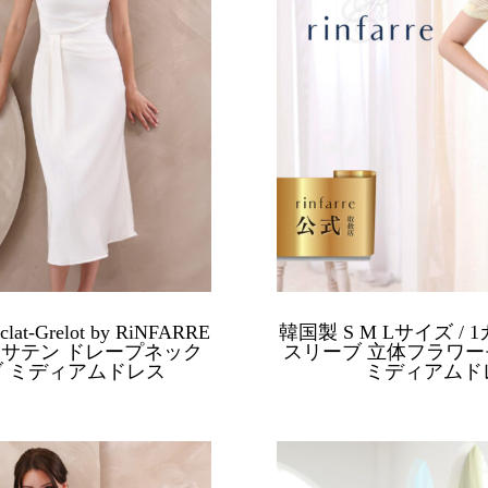
at-Grelot by RiNFARRE
韓国製 S M Lサイズ / 1カラ
ト サテン ドレープネック
スリーブ 立体フラワー
ブ ミディアムドレス
ミディアムド