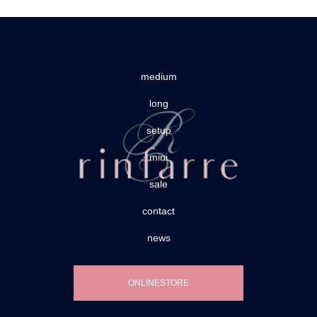
medium
long
setup
mini
sale
contact
news
ONLINESTORE